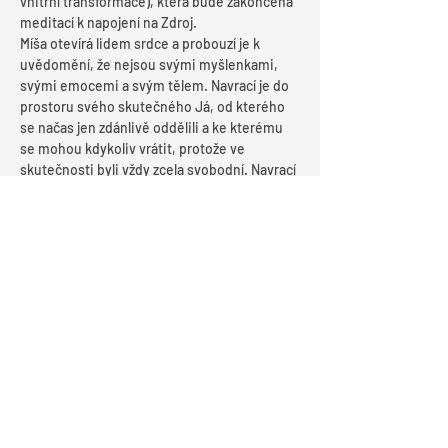
vnitřní transformace), která bude zakončená 
meditací k napojení na Zdroj.
Míša otevírá lidem srdce a probouzí je k 
uvědomění, že nejsou svými myšlenkami, 
svými emocemi a svým tělem. Navrací je do 
prostoru svého skutečného Já, od kterého 
se načas jen zdánlivě oddělili a ke kterému 
se mohou kdykoliv vrátit, protože ve 
skutečnosti byli vždy zcela svobodní. Navrací 
je k přirozenému plynutí Životem takovým, 
jakým skutečně je.
Více se o Míše můžete dozvědět na 
www.michaelazdrahalova.cz
Rezervace vstupenek přes formulář 
rezervace
Cena vstupenek : 500 Kč v předprodeji,  600 
Kč na místě