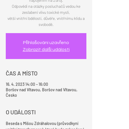
napojením na Zdroj.
Odpovědi na otázky posluchačů vedou ke
zeslabení vlivu toxické mysli,
větší vnitřní bdělosti, důvěře, vnitřnímu klidu a
Přihlašování uzavřeno
Zobrazit další události
ČAS A MÍSTO
16. 4. 2023 14:00 – 16:00
Boršov nad Vltavou, Boršov nad Vltavou,
Česko
O UDÁLOSTI
Beseda s Míšou Zdráhalovou (průvodkyní 