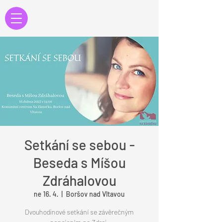
Setkání se sebou -
Beseda s Míšou
Zdráhalovou
ne 16. 4.
  |  
Boršov nad Vltavou
Dvouhodinové setkání se závěrečným