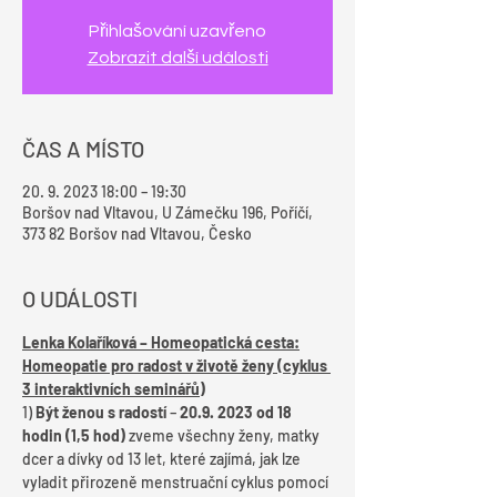
Přihlašování uzavřeno
Zobrazit další události
ČAS A MÍSTO
20. 9. 2023 18:00 – 19:30
Boršov nad Vltavou, U Zámečku 196, Poříčí,
373 82 Boršov nad Vltavou, Česko
O UDÁLOSTI
Lenka Kolaříková – Homeopatická cesta:
Homeopatie pro radost v životě ženy (cyklus 
3 interaktivních seminářů)
1) 
Být ženou s radostí
 – 
20.9. 2023 od 18 
hodin (1,5 hod)
 zveme všechny ženy, matky 
dcer a dívky od 13 let, které zajímá, jak lze 
vyladit přirozeně menstruační cyklus pomocí 