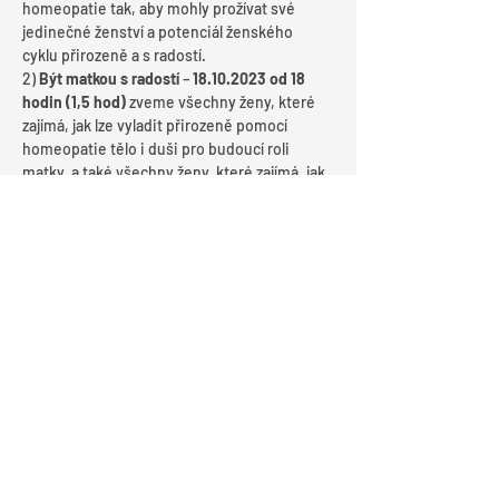
homeopatie tak, aby mohly prožívat své 
jedinečné ženství a potenciál ženského 
cyklu přirozeně a s radostí.
2) 
Být matkou s radostí 
– 
18.10.2023 od 18 
hodin (1,5 hod)
 zveme všechny ženy, které 
zajímá, jak lze vyladit přirozeně pomocí 
homeopatie tělo i duši pro budoucí roli 
matky, a také všechny ženy, které zajímá, jak 
použít homeopatii při porodu a v šestinedělí 
tak, aby mohly plně a s radostí užívat svého 
mateřství již od prvních chvil.
3) 
Být moudrou ženou s radostí 
– 
15.11.2023
od 18 hodin (1,5 hod)
 zveme všechny ženy, 
které zajímá, jak lze vyladit přirozeně pomocí 
homeopatie tělo i duši v době,…
Více
SDÍLET UDÁLOST