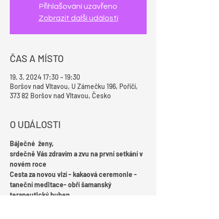
Přihlašování uzavřeno
Zobrazit další události
ČAS A MÍSTO
19. 3. 2024 17:30 – 19:30
Boršov nad Vltavou, U Zámečku 196, Poříčí,
373 82 Boršov nad Vltavou, Česko
O UDÁLOSTI
Báječné  ženy,
srdečně Vás zdravím a zvu na první setkání v 
novém roce
Cesta za novou vizí - kakaová ceremonie - 
taneční meditace- obří šamanský 
terapeutický buben
6.2.2024 od 17:30 do 20:30 hod.
Na Zámečku v Boršově